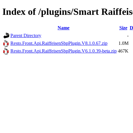
Index of /plugins/Smart Raiffe
Name
Size
D
Parent Directory
-
Resto.Front.Api.RaiffeisenSbpPlugin.V8.1.0.67.zip
1.0M
Resto.Front.Api.RaiffeisenSbpPlugin.V6.1.0.39-beta.zip
467K