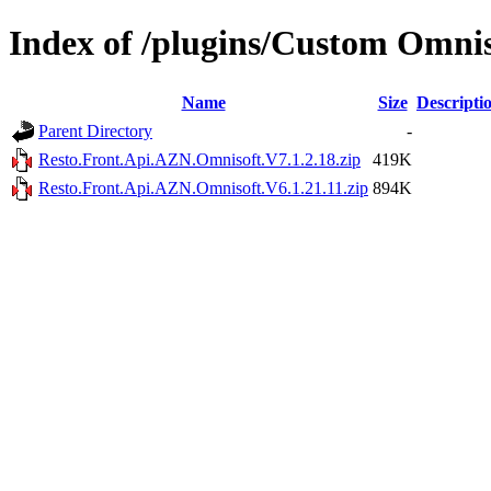
Index of /plugins/Custom Omnis
Name
Size
Descripti
Parent Directory
-
Resto.Front.Api.AZN.Omnisoft.V7.1.2.18.zip
419K
Resto.Front.Api.AZN.Omnisoft.V6.1.21.11.zip
894K